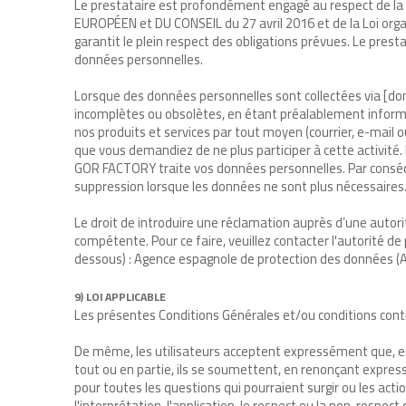
Le prestataire est profondément engagé au respect de l
EUROPÉEN et DU CONSEIL du 27 avril 2016 et de la Loi orga
garantit le plein respect des obligations prévues. Le prest
données personnelles.
Lorsque des données personnelles sont collectées via [dom
incomplètes ou obsolètes, en étant préalablement informé,
nos produits et services par tout moyen (courrier, e-mail
que vous demandiez de ne plus participer à cette activité. 
GOR FACTORY traite vos données personnelles. Par conséqu
suppression lorsque les données ne sont plus nécessaires
Le droit de introduire une réclamation auprès d’une autori
compétente. Pour ce faire, veuillez contacter l'autorité d
dessous) : Agence espagnole de protection des données (
9) LOI APPLICABLE
Les présentes Conditions Générales et/ou conditions contra
De même, les utilisateurs acceptent expressément que, en c
tout ou en partie, ils se soumettent, en renonçant expressém
pour toutes les questions qui pourraient surgir ou les acti
l'interprétation, l'application, le respect ou la non-respe