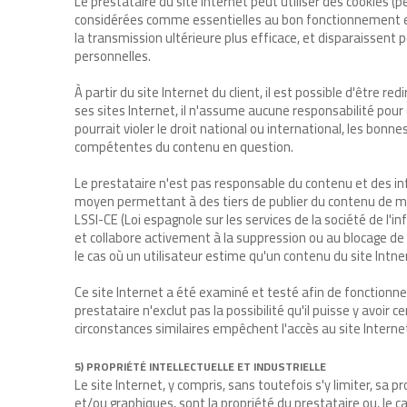
Le prestataire du site Internet peut utiliser des cookies (
considérées comme essentielles au bon fonctionnement et à l
la transmission ultérieure plus efficace, et disparaissent p
personnelles.
À partir du site Internet du client, il est possible d'être r
ses sites Internet, il n'assume aucune responsabilité pour
pourrait violer le droit national ou international, les bon
compétentes du contenu en question.
Le prestataire n'est pas responsable du contenu et des in
moyen permettant à des tiers de publier du contenu de ma
LSSI-CE (Loi espagnole sur les services de la société de l'i
et collabore activement à la suppression ou au blocage de tou
le cas où un utilisateur estime qu'un contenu du site Intne
Ce site Internet a été examiné et testé afin de fonctionn
prestataire n'exclut pas la possibilité qu'il puisse y avo
circonstances similaires empêchent l'accès au site Interne
5) PROPRIÉTÉ INTELLECTUELLE ET INDUSTRIELLE
Le site Internet, y compris, sans toutefois s'y limiter, s
et/ou graphiques, sont la propriété du prestataire ou, le 