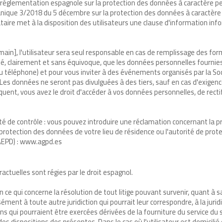
a réglementation espagnole sur la protection des données à caractèr
nique 3/2018 du 5 décembre sur la protection des données à caractère 
ataire met à la disposition des utilisateurs une clause d'information inf
ain], l'utilisateur sera seul responsable en cas de remplissage des fo
 clairement et sans équivoque, que les données personnelles fournies s
 ou téléphone) et pour vous inviter à des événements organisés par la S
Les données ne seront pas divulguées à des tiers, sauf en cas d'exigence
ent, vous avez le droit d'accéder à vos données personnelles, de rect
.
té de contrôle : vous pouvez introduire une réclamation concernant la p
e protection des données de votre lieu de résidence ou l'autorité de prot
AEPD) : www.agpd.es
ctuelles sont régies par le droit espagnol.
e qui concerne la résolution de tout litige pouvant survenir, quant à sa 
ent à toute autre juridiction qui pourrait leur correspondre, à la juridi
ons qui pourraient être exercées dérivées de la fourniture du service du s
ct des dispositions des présentes. Dans le cas où l'utilisateur est domi