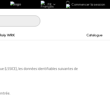
FR
Commencer la session
Catalogue
Roly WRK
que (LSSICE), les données identifiables suivantes de
entrée.