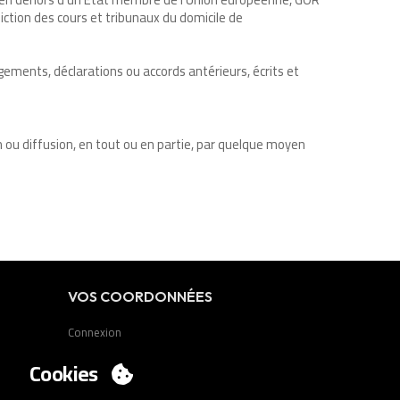
iction des cours et tribunaux du domicile de
ements, déclarations ou accords antérieurs, écrits et
ion ou diffusion, en tout ou en partie, par quelque moyen
VOS COORDONNÉES
Connexion
Voulez-vous être client?
Cookies
Contact