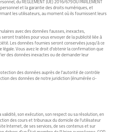
e personnel, du RÈGLEMENT (UE) 2016/679 DU PARLEMENT
personnel et la garantie des droits numériques, et
ormant les utilisateurs, au moment où ils fournissent leurs
rmulaires avec des données fausses, inexactes,
eront traitées pour vous envoyer de la publicité liée à
ociété. Les données fournies seront conservées jusqu'à ce
 légale. Vous avez le droit d'obtenir la confirmation que
ifier des données inexactes ou de demander leur
rotection des données auprès de l'autorité de contrôle
ection des données de notre juridiction (énumérée ci-
validité, son exécution, son respect ou sa résolution, en
ction des cours et tribunaux du domicile de l'utilisateur
ite Internet, de ses services, de ses contenus et sur
cilié en dehors d'un État membre de l'Union européenne, GOR