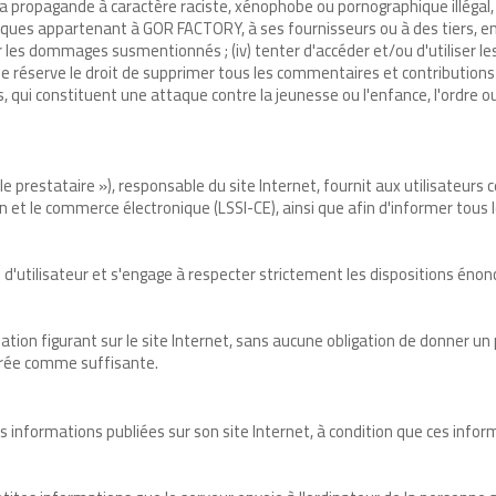
e la propagande à caractère raciste, xénophobe ou pornographique illégal, o
iques appartenant à GOR FACTORY, à ses fournisseurs ou à des tiers, en
les dommages susmentionnés ; (iv) tenter d'accéder et/ou d'utiliser le
éserve le droit de supprimer tous les commentaires et contributions qu
qui constituent une attaque contre la jeunesse ou l'enfance, l'ordre ou 
« le prestataire »), responsable du site Internet, fournit aux utilisate
on et le commerce électronique (LSSI-CE), ainsi que afin d'informer tous le
d'utilisateur et s'engage à respecter strictement les dispositions énon
tion figurant sur le site Internet, sans aucune obligation de donner un pr
dérée comme suffisante.
s informations publiées sur son site Internet, à condition que ces infor