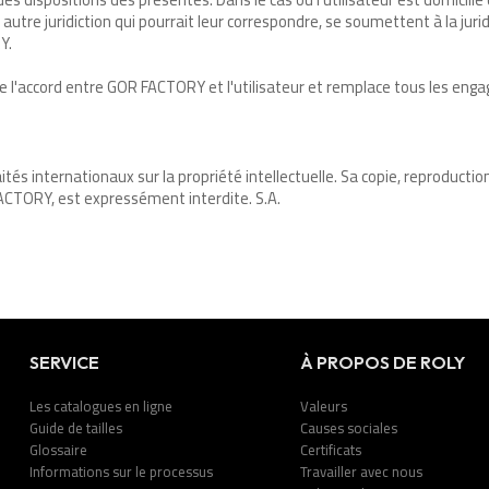
utre juridiction qui pourrait leur correspondre, se soumettent à la jurid
Y.
 l'accord entre GOR FACTORY et l'utilisateur et remplace tous les engag
raités internationaux sur la propriété intellectuelle. Sa copie, reproduct
 FACTORY, est expressément interdite. S.A.
SERVICE
À PROPOS DE ROLY
Les catalogues en ligne
Valeurs
Guide de tailles
Causes sociales
Glossaire
Certificats
Informations sur le processus
Travailler avec nous