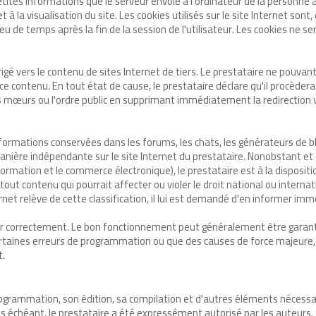
petites informations que le serveur envoie à l'ordinateur de la personne
a visualisation du site. Les cookies utilisés sur le site Internet sont,
eu de temps après la fin de la session de l'utilisateur. Les cookies ne s
edirigé vers le contenu de sites Internet de tiers. Le prestataire ne pouva
 ce contenu. En tout état de cause, le prestataire déclare qu'il procèd
nes mœurs ou l'ordre public en supprimant immédiatement la redirection ve
formations conservées dans les forums, les chats, les générateurs de b
nière indépendante sur le site Internet du prestataire. Nonobstant et 
nformation et le commerce électronique), le prestataire est à la dispositio
t contenu qui pourrait affecter ou violer le droit national ou internation
rnet relève de cette classification, il lui est demandé d'en informer im
er correctement. Le bon fonctionnement peut généralement être garanti 
ir certaines erreurs de programmation ou que des causes de force majeure
t.
a programmation, son édition, sa compilation et d'autres éléments nécess
cas échéant, le prestataire a été expressément autorisé par les auteurs