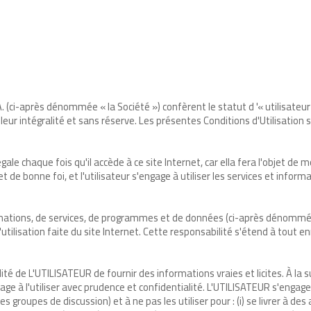
. (ci-après dénommée « la Société ») confèrent le statut d '« utilisateur 
s leur intégralité et sans réserve. Les présentes Conditions d'Utilisat
ale chaque fois qu'il accède à ce site Internet, car ella fera l'objet de m
 et de bonne foi, et l'utilisateur s'engage à utiliser les services et infor
tions, de services, de programmes et de données (ci-après dénommé « l
utilisation faite du site Internet. Cette responsabilité s'étend à tout 
lité de L'UTILISATEUR de fournir des informations vraies et licites. À la
age à l'utiliser avec prudence et confidentialité. L'UTILISATEUR s'engag
 groupes de discussion) et à ne pas les utiliser pour : (i) se livrer à des a