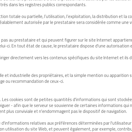
istrés dans les registres publics correspondants.
on totale ou partielle, l’utilisation, l’exploitation, la distribution et la 
 préalablement autorisée par le prestataire sera considérée comme une vio
as au prestataire et qui peuvent figurer sur le site Internet appartienn
elui-ci. En tout état de cause, le prestataire dispose d'une autorisation
riger directement vers les contenus spécifiques du site Internet et ils do
lle et industrielle des propriétaires, et la simple mention ou apparition 
nage ou recommandation de ceux-ci.
es. Les cookies sont de petites quantités d'informations qui sont stockée
aviguer - afin que le serveur se souvienne de certaines informations qui n
dent plus conviviale et n'endommagent pas le dispositif de navigation.
'informations relatives aux préférences déterminées par l'utilisateur lo
on utilisation du site Web, et peuvent également, par exemple, contribuer 