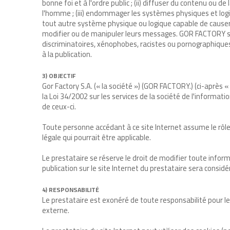
bonne foi et à l'ordre public ; (ii) diffuser du contenu ou d
l'homme ; (iii) endommager les systèmes physiques et log
tout autre système physique ou logique capable de causer 
modifier ou de manipuler leurs messages. GOR FACTORY se r
discriminatoires, xénophobes, racistes ou pornographiques, 
à la publication.
3) OBJECTIF
Gor Factory S.A. (« la société ») (GOR FACTORY.) (ci-après 
la Loi 34/2002 sur les services de la société de l'informati
de ceux-ci.
Toute personne accédant à ce site Internet assume le rôle 
légale qui pourrait être applicable.
Le prestataire se réserve le droit de modifier toute informa
publication sur le site Internet du prestataire sera consi
4) RESPONSABILITÉ
Le prestataire est exonéré de toute responsabilité pour le
externe.