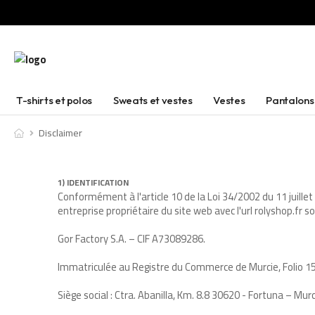
T-shirts et polos
Sweats et vestes
Vestes
Pantalons
Disclaimer
1) IDENTIFICATION
Conformément à l'article 10 de la Loi 34/2002 du 11 juillet
entreprise propriétaire du site web avec l'url rolyshop.fr s
Gor Factory S.A. – CIF A73089286.
Immatriculée au Registre du Commerce de Murcie, Folio 15
Siège social : Ctra. Abanilla, Km. 8.8 30620 - Fortuna – Mur