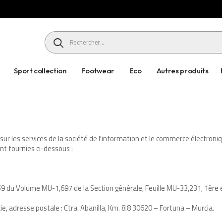
HEADER SEARCH BUTTON
Sport collection
Footwear
Eco
Autres produits
 sur les services de la société de l'information et le commerce électroni
ont fournies ci-dessous :
9 du Volume MU-1,697 de la Section générale, Feuille MU-33,231, 1ère 
cie, adresse postale : Ctra. Abanilla, Km. 8.8 30620 – Fortuna – Murcia.