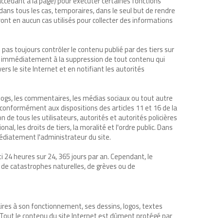
 accédant à la page) pour exécuter certaines fonctions
 dans tous les cas, temporaires, dans le seul but de rendre
eront en aucun cas utilisés pour collecter des informations
nt pas toujours contrôler le contenu publié par des tiers sur
era immédiatement à la suppression de tout contenu qui
rs le site Internet et en notifiant les autorités
logs, les commentaires, les médias sociaux ou tout autre
conformément aux dispositions des articles 11 et 16 de la
n de tous les utilisateurs, autorités et autorités policières
al, les droits de tiers, la moralité et l'ordre public. Dans
médiatement l'administrateur du site.
24 heures sur 24, 365 jours par an. Cependant, le
, de catastrophes naturelles, de grèves ou de
aires à son fonctionnement, ses dessins, logos, textes
. Tout le contenu du site Internet est dûment protégé par