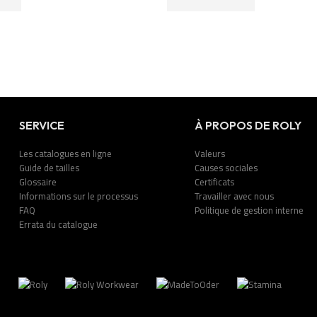
SERVICE
À PROPOS DE ROLY
Les catalogues en ligne
Valeurs
Guide de tailles
Causes sociales
Glossaire
Certificats
Informations sur le processus
Travailler avec nous
FAQ
Politique de gestion interne
Errata du catalogue