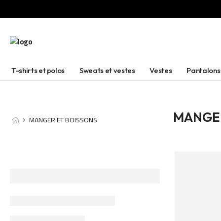
T-shirts et polos
Sweats et vestes
Vestes
Pantalons
MANGER
MANGER ET BOISSONS