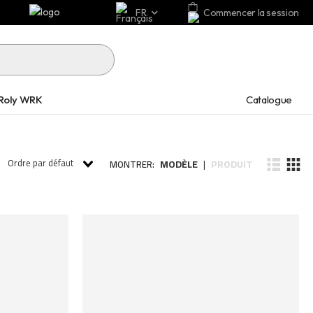
FR
Commencer la session
Catalogue
Roly WRK
Ordre par défaut
MODÈLE
PRODUIT
MONTRER:
|